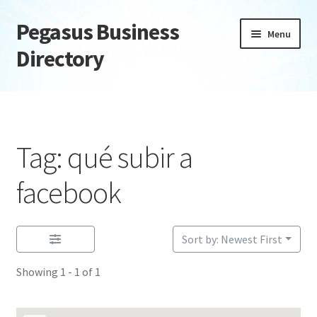
Pegasus Business
Skip
Skip
Menu
to
to
Directory
navigation
content
Home
Add Listing
Tag: qué subir a
Daily digest
facebook
Dashboard
Sort by: Newest First
Directory
Showing 1 - 1 of 1
Login or Register
Privacy Policy